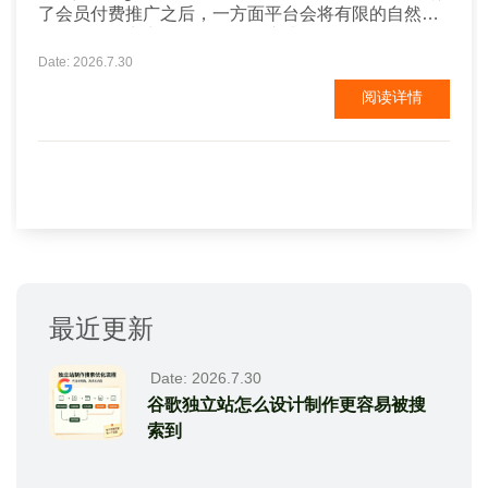
了会员付费推广之后，一方面平台会将有限的自然流
量在众多厂商中分配，第二是这些平台自己到Google
上投放广告，批发流量进来之后，再分配给成百上千
Date: 2026.7.30
的同行业厂商，有多少流量能到达自己的企业店铺或
阅读详情
网页呢？ 现在很多厂商，就某些行业关键词直接投放
Google广告，可以用更具性价比的方式排到阿里或
者...
最近更新
Date: 2026.7.30
谷歌独立站怎么设计制作更容易被搜
索到