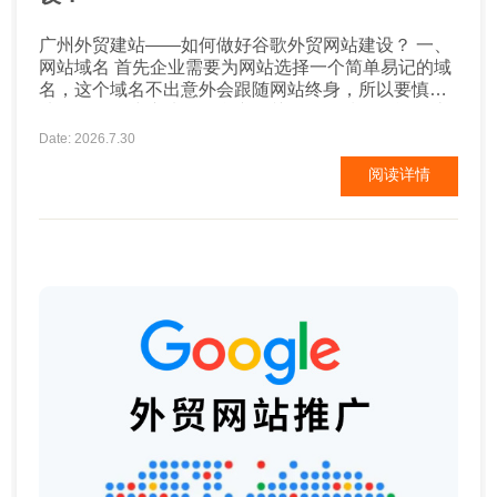
广州外贸建站——如何做好谷歌外贸网站建设？ 一、
网站域名 首先企业需要为网站选择一个简单易记的域
名，这个域名不出意外会跟随网站终身，所以要慎重
选择。一般建议选择包含产品关键词的域名，能够让
用户一眼了解企业是做什么的，并且对后期的谷歌
Date: 2026.7.30
SEO排名也有帮助。比较注重企业品牌营销的企业建
阅读详情
议以品牌名为域名。域名中不要添加特殊符号，不要
使用汉语拼音或汉字。 二、网站内容及设计 ...