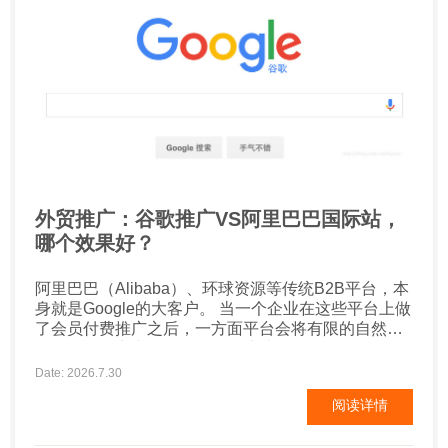
外贸推广：谷歌推广VS阿里巴巴国际站，
哪个效果好？
阿里巴巴（Alibaba）、环球资源等传统B2B平台，本
身就是Google的大客户。 当一个企业在这些平台上做
了会员付费推广之后，一方面平台会将有限的自然流
量在众多厂商中分配，第二是这些平台自己到Google
上投放广告，批发流量进来之后，再分配给成百上千
Date: 2026.7.30
的同行业厂商，有多少流量能到达自己的企业店铺或
阅读详情
网页呢？ 现在很多厂商，就某些行业关键词直接投放
Google广告，可以用更具性价比的方式排到阿里或