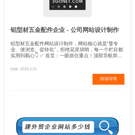
铝型材五金配件企业 - 公司网站设计制作
铝型材五金配件网站设计制作，网站核心就是“显专
业、便浏览、促转化”，拒绝花里胡哨，每一个栏目都
实用到戳心👇 ✅ 首页：一眼抓住重点！顶部导航简洁
明了，展示核心产品（角码、磁吸配件、支架等）、
企业实力，搭配真实项目案例缩略图，3秒让访客知道
Date: 2026.3.22
你是做什么的、优势在哪，加载速度控制在3秒内，避
阅读详情
免用户跳出✅ ✅ 核心栏目规...