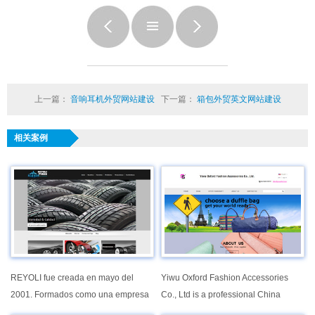
上一篇：
音响耳机外贸网站建设
下一篇：
箱包外贸英文网站建设
相关案例
REYOLI fue creada en mayo del
Yiwu Oxford Fashion Accessories
2001. Formados como una empresa
Co., Ltd is a professional China
familiar compuesta por el capital
Supplier specialized in development,