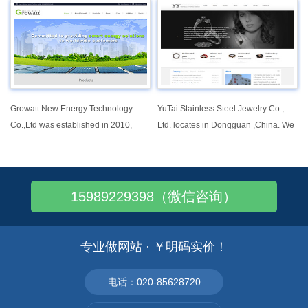
propio de dos socios, bajo la idea de
production and sales of various kinds
crear una empresa dedicada a
fashion bags, since it established in
importar y distribuir llantas nuevas
2005.
para vehículos livianos y pesados;
sin embargo al ras de un crecimiento
significativo, REYOLI introdujo
Growatt New Energy Technology
YuTai Stainless Steel Jewelry Co.,
también en su haber llantas para el
Co.,Ltd was established in 2010,
Ltd. locates in Dongguan ,China. We
sector agrícola, llantas para
focusing on providing solar inverters
has been committing to
maquinas industriales acorde a la
and system solutions for global
design,manufacture and export of
necesidad de los clientes.
market. Until now, Growatt has
jewelries which are made of stainless
reached over 5GW installation
steel, titanium and tungsten or with
15989229398（微信咨询）
worldwide, famous as a world
silver and gold inlaid as well as
leading manufacturer of cost-effective
diamond set and 925 sterling silver ,
solar inverters with high efficiency.
such as rings, bracelets, bangles,
专业做网站 · ￥明码实价！
earrings, necklaces, cufflinks,
pendants, cosmetic mirror ,brooches
电话：020-85628720
etc and has passed production
assessment and trading assessment